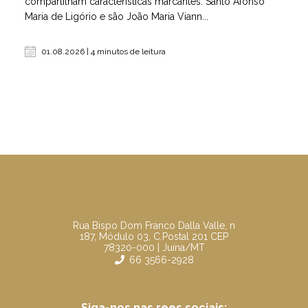
compartilham características marcantes. Santo Afonso
Maria de Ligório e são João Maria Viann...
01.08.2026 | 4 minutos de leitura
Rua Bispo Dom Franco Dalla Valle, n
187, Módulo 03, C.Postal 201 CEP
78320-000 | Juína/MT
66 3566-2928
Siga-nos nas rees sociais: