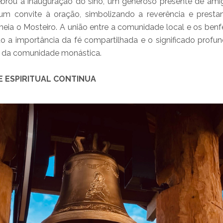
ebrou a inauguração do sino, um generoso presente de amigo
um convite à oração, simbolizando a reverência e prest
meia o Mosteiro. A união entre a comunidade local e os benfei
o a importância da fé compartilhada e o significado prof
al da comunidade monástica.
E ESPIRITUAL CONTINUA