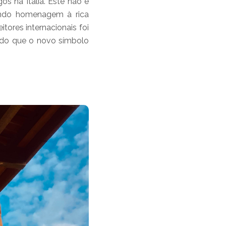
s na Itália. Este não é
ando homenagem à rica
tores internacionais foi
undo que o novo símbolo