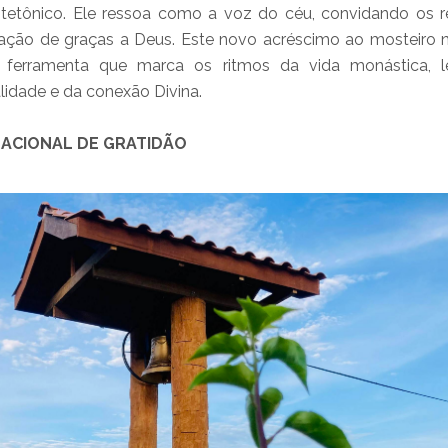
tetônico. Ele ressoa como a voz do céu, convidando os re
à ação de graças a Deus. Este novo acréscimo ao mosteiro
 ferramenta que marca os ritmos da vida monástica, 
alidade e da conexão Divina.
NACIONAL DE GRATIDÃO