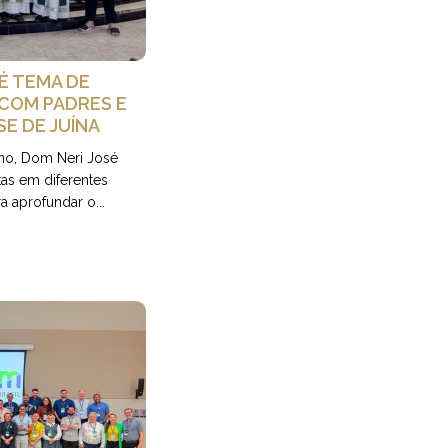
 É TEMA DE
COM PADRES E
SE DE JUÍNA
no, Dom Neri José
tas em diferentes
 aprofundar o...