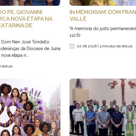
O PE. GIOVANNI
IN MEMORIAM: DOM FRA
CA NOVA ETAPA NA
VALLE
CATARINA DE
"A memória do justo permanecerá 
112,6)
r Dom Neri José Tondello
02.08.2026 | 3 minutos de leitura
e lideranças da Diocese de Juína
nova etapa n...
 leitura