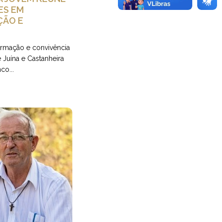
ES EM
ÇÃO E
formação e convivência
e Juína e Castanheira
co...