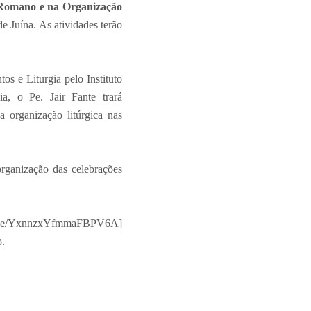
 Romano e na Organização
e Juína. As atividades terão
os e Liturgia pelo Instituto
a, o Pe. Jair Fante trará
 organização litúrgica nas
organização das celebrações
/YxnnzxYfmmaFBPV6A]
o.