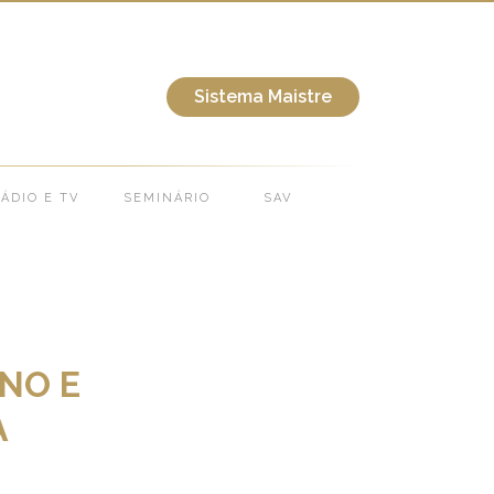
ORGANIZAÇÃO DA PASTORAL LITÚRGICA
Sistema Maistre
ÁDIO E TV
SEMINÁRIO
SAV
ANO E
A