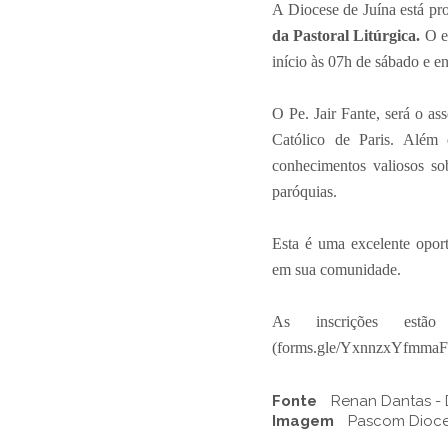
A Diocese de Juína está p
da Pastoral Litúrgica.
O ev
início às 07h de sábado e e
O Pe. Jair Fante, será o as
Católico de Paris. Além 
conhecimentos valiosos so
paróquias.
Esta é uma excelente oport
em sua comunidade.
As inscrições estã
(forms.gle/YxnnzxYfmmaFBP
Fonte
Renan Dantas - 
Imagem
Pascom Dioc