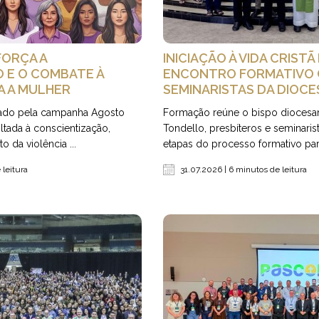
FORÇA A
INICIAÇÃO À VIDA CRISTÃ
 E O COMBATE À
ENCONTRO FORMATIVO 
A A MULHER
SEMINARISTAS DA DIOCE
ado pela campanha Agosto
Formação reúne o bispo diocesa
voltada à conscientização,
Tondello, presbíteros e seminaris
 da violência ...
etapas do processo formativo para
 leitura
31.07.2026 | 6 minutos de leitura