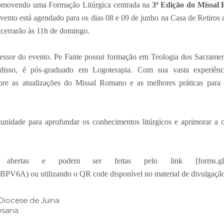
romovendo uma Formação Litúrgica centrada na
3ª Edição do Missal
ento está agendado para os dias 08 e 09 de junho na Casa de Retiros d
ncerrarão às 11h de domingo.
sessor do evento. Pe Fante possui formação em Teologia dos Sacrament
disso, é pós-graduado em Logoterapia. Com sua vasta experiênci
bre as atualizações do Missal Romano e as melhores práticas para a
unidade para aprofundar os conhecimentos litúrgicos e aprimorar a 
o abertas e podem ser feitas pelo link [forms.gle
V6A) ou utilizando o QR code disponível no material de divulgaçã
Diocese de Juína
esana