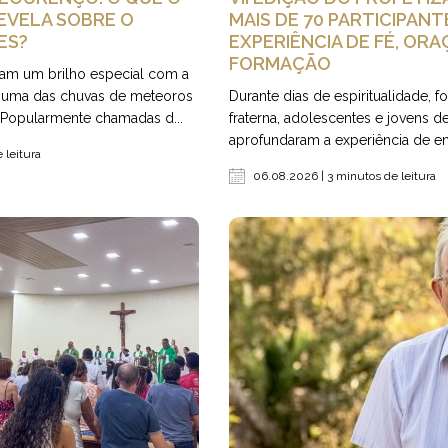
EVELA SOBRE O
MAIS DE 70 PARTICIPANT
ES?
EXPERIÊNCIA DE FÉ, ORA
FORMAÇÃO
ham um brilho especial com a
 uma das chuvas de meteoros
Durante dias de espiritualidade, 
 Popularmente chamadas d...
fraterna, adolescentes e jovens d
aprofundaram a experiência de en
 leitura
06.08.2026 | 3 minutos de leitura