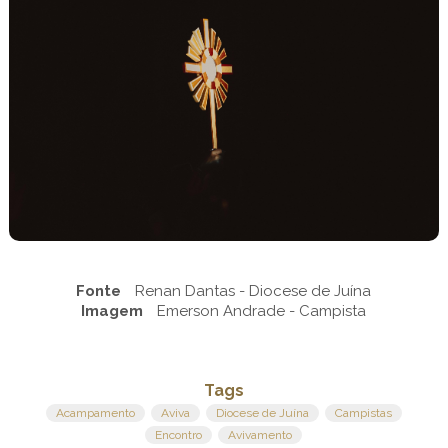
Fonte
Renan Dantas - Diocese de Juína
Imagem
Emerson Andrade - Campista
Tags
Acampamento
Aviva
Diocese de Juína
Campistas
Encontro
Avivamento