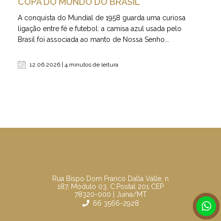
COPA DO MUNDO DO BRASIL
A conquista do Mundial de 1958 guarda uma curiosa
ligação entre fé e futebol: a camisa azul usada pelo
Brasil foi associada ao manto de Nossa Senho...
12.06.2026 | 4 minutos de leitura
Rua Bispo Dom Franco Dalla Valle, n
187, Módulo 03, C.Postal 201 CEP
78320-000 | Juína/MT
66 3566-2928