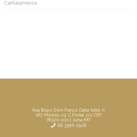
Cantalamessa
Rua Bispo Dom Franco Dalla Valle, n
187, Módulo 03, C.Postal 201 CEP
78320-000 | Juína/MT
66 3566-2928