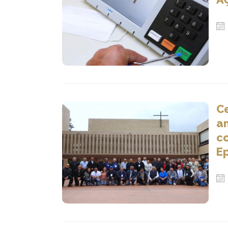
Ce
a
c
E