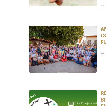
A
C
F
R
BR