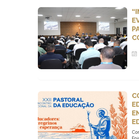
“
E
P
C
C
E
E
E
Com
Ep