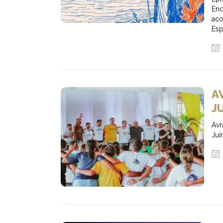
En
aco
Espí
A
J
Av
Juí