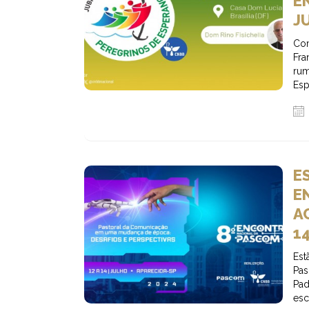
E
J
Co
Fra
ru
Esp
E
E
A
1
Est
Pas
Pa
esc