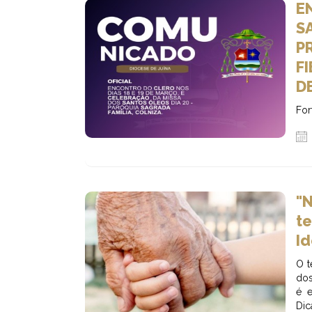
E
S
P
F
D
For
"
te
I
O t
dos
é e
Dic