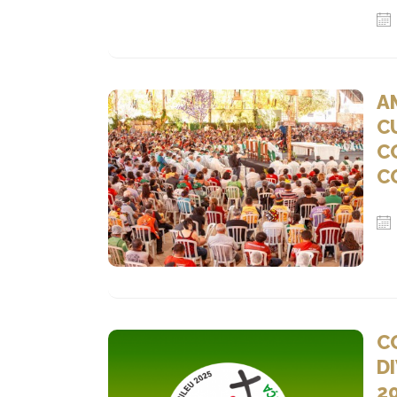
A
C
C
C
C
D
2