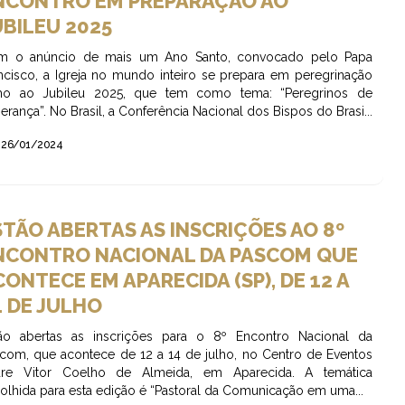
NCONTRO EM PREPARAÇÃO AO
UBILEU 2025
m o anúncio de mais um Ano Santo, convocado pelo Papa
ncisco, a Igreja no mundo inteiro se prepara em peregrinação
mo ao Jubileu 2025, que tem como tema: “Peregrinos de
erança”. No Brasil, a Conferência Nacional dos Bispos do Brasi...
26/01/2024
STÃO ABERTAS AS INSCRIÇÕES AO 8º
NCONTRO NACIONAL DA PASCOM QUE
CONTECE EM APARECIDA (SP), DE 12 A
4 DE JULHO
ão abertas as inscrições para o 8º Encontro Nacional da
com, que acontece de 12 a 14 de julho, no Centro de Eventos
dre Vitor Coelho de Almeida, em Aparecida. A temática
olhida para esta edição é “Pastoral da Comunicação em uma...