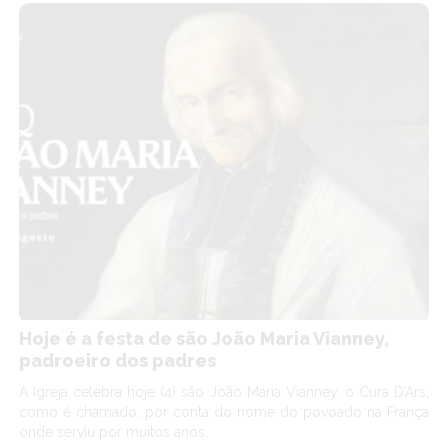
Hoje é a festa de são João Maria Vianney,
padroeiro dos padres
A Igreja celebra hoje (4) são João Maria Vianney, o Cura D’Ars,
como é chamado, por conta do nome do povoado na França
onde serviu por muitos anos.