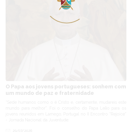
O Papa aos jovens portugueses: sonhem com
um mundo de paz e fraternidade
“Sede humanos como o é Cristo e, certamente, mudareis este
mundo para melhor”. Foi o conselho do Papa Leão para os
jovens reunidos em Lamego, Portugal no II Encontro “Rejoice”
- Jornada Nacional da Juventude.
29/07/2026