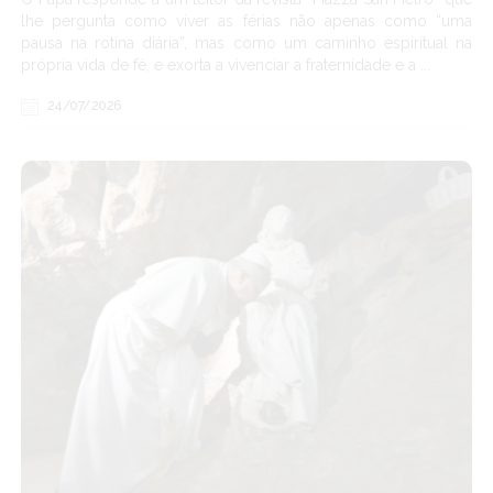
lhe pergunta como viver as férias não apenas como “uma
pausa na rotina diária”, mas como um caminho espiritual na
própria vida de fé, e exorta a vivenciar a fraternidade e a ...
24/07/2026