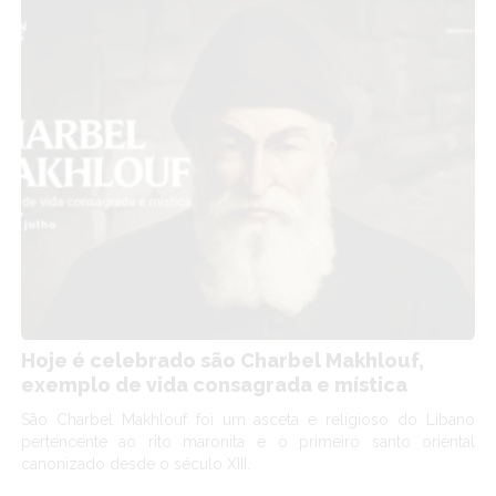
Hoje é celebrado são Charbel Makhlouf,
exemplo de vida consagrada e mística
São Charbel Makhlouf foi um asceta e religioso do Líbano
pertencente ao rito maronita e o primeiro santo oriental
canonizado desde o século XIII.