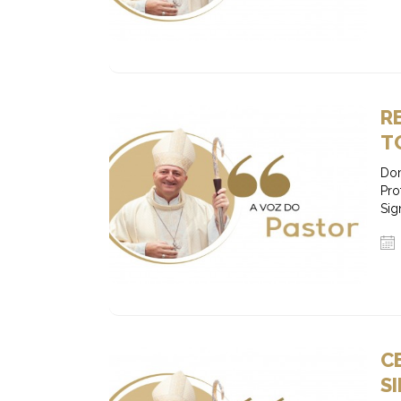
R
T
Dom
Pr
Sig
C
S