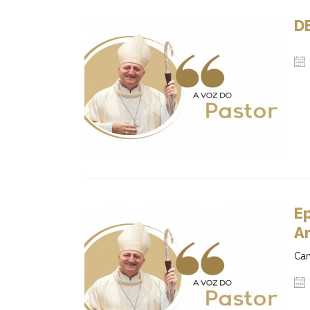
D
Ep
A
Cam