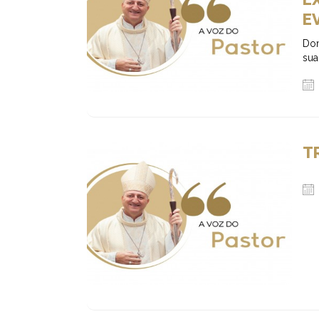
E
Dom
sua
T