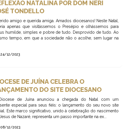
EFLEXÃO NATALINA POR DOM NERI
OSÉ TONDELLO
rido amigo e querida amiga. Amados diocesanos! Neste Natal,
ria apenas que visitássemos o Presépio e olhássemos para
us humilde, simples e pobre de tudo. Desprovido de tudo. Ao
mo tempo, em que a sociedade não o acolhe, sem lugar na
24/12/2023
IOCESE DE JUÍNA CELEBRA O
ANÇAMENTO DO SITE DIOCESANO
Diocese de Juína anunciou a chegada do Natal com um
sente especial para seus fiéis: o lançamento do seu novo site
cial. Este marco significativo, unido à celebração do nascimento
Jesus de Nazaré, representa um passo importante na ex...
08/12/2023