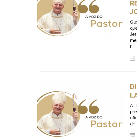
R
J
Que
que
Jes
mes
h...
D
L
A 
pre
ofi
de 