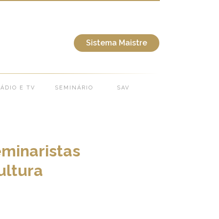
 da fé na cultura atual
Sistema Maistre
ÁDIO E TV
SEMINÁRIO
SAV
minaristas
ultura