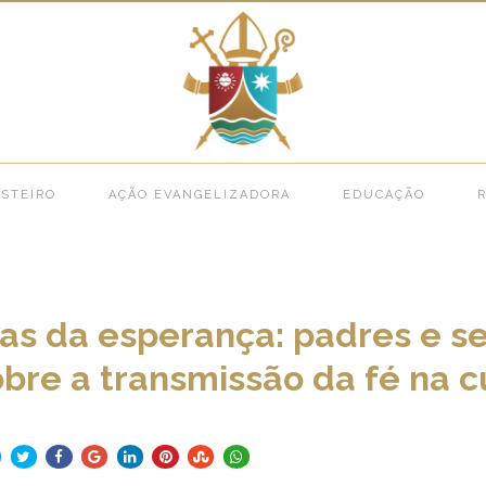
Brasil >
Testemunhas da esperança: padres e seminaristas refletem sobre a transmissão
STEIRO
AÇÃO EVANGELIZADORA
EDUCAÇÃO
R
s da esperança: padres e se
bre a transmissão da fé na c