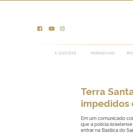
Notícias >
Notícias da
A DIOCESE
PARÓQUIAS
MO
Terra Santa
impedidos d
Em um comunicado conju
que a polícia israelens
entrar na Basílica do 