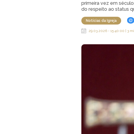
primeira vez em séculos
do respeito ao status q
Notícias da Igreja
29.03.2026 - 15:40:00 | 3 mi