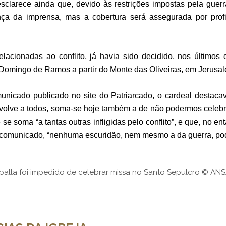
larece ainda que, devido às restrições impostas pela guerr
nça da imprensa, mas a cobertura será assegurada por prof
acionadas ao conflito, já havia sido decidido, nos últimos
o Domingo de Ramos a partir do Monte das Oliveiras, em Jerusa
nicado publicado no site do Patriarcado, o cardeal destaca
volve a todos, soma-se hoje também a de não podermos celebr
se soma “a tantas outras infligidas pelo conflito”, e que, no en
o comunicado, “nenhuma escuridão, nem mesmo a da guerra, pode
balla foi impedido de celebrar missa no Santo Sepulcro © AN