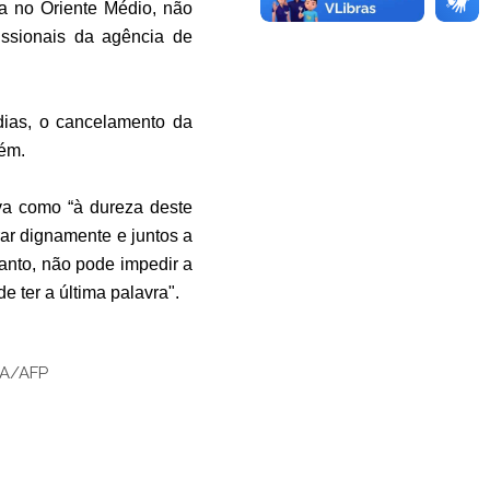
a no Oriente Médio, não
issionais da agência de
 dias, o cancelamento da
lém.
va como “à dureza deste
ar dignamente e juntos a
tanto, não pode impedir a
 ter a última palavra".
SA/AFP