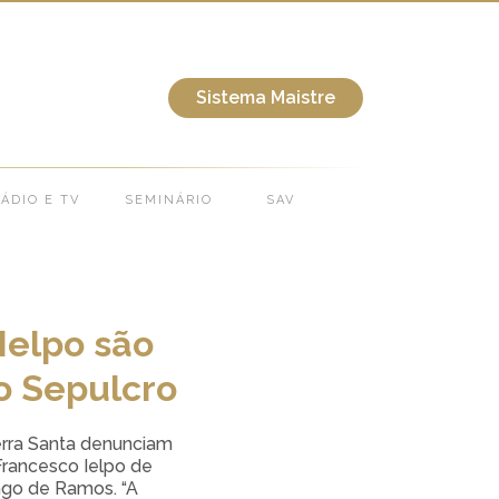
ílica do Santo Sepulcro
Sistema Maistre
ÁDIO E TV
SEMINÁRIO
SAV
Ielpo são
o Sepulcro
erra Santa denunciam
 Francesco Ielpo de
ingo de Ramos. “A