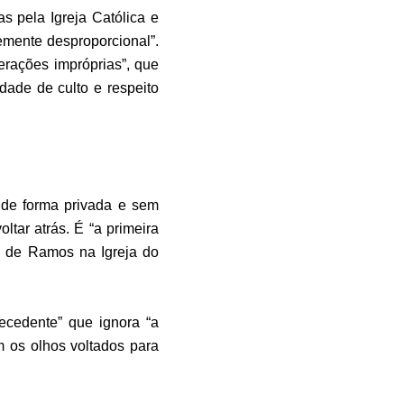
s pela Igreja Católica e
emente desproporcional”.
erações impróprias”, que
dade de culto e respeito
m de forma privada e sem
ltar atrás. É “a primeira
o de Ramos na Igreja do
cedente” que ignora “a
 os olhos voltados para