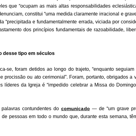
les que “ocupam as mais altas responsabilidades eclesiástica
denunciam, constitui “uma medida claramente irracional e grav
 “precipitada e fundamentalmente errada, viciada por consid
astamento dos princípios fundamentais de razoabilidade, liber
o desse tipo em séculos
lica-se, foram detidos ao longo do trajeto, “enquanto seguia
de procissão ou ato cerimonial”. Foram, portanto, obrigados a vo
s líderes da Igreja é “impedido celebrar a Missa do Doming
 palavras contundentes do
comunicado
— de “um grave pre
es de pessoas em todo o mundo que, durante esta semana, têm