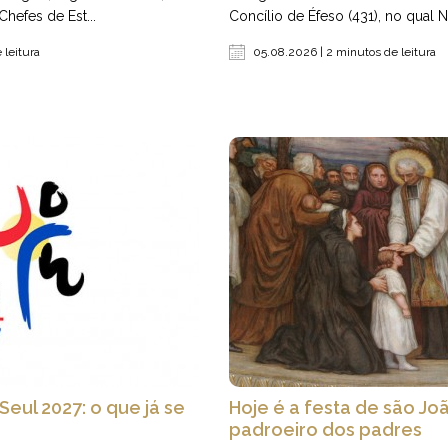
Chefes de Est...
Concílio de Éfeso (431), no qual N
 leitura
05.08.2026 | 2 minutos de leitura
Seul 2027: o que já se
Hoje é a festa de são Jo
padroeiro dos padres