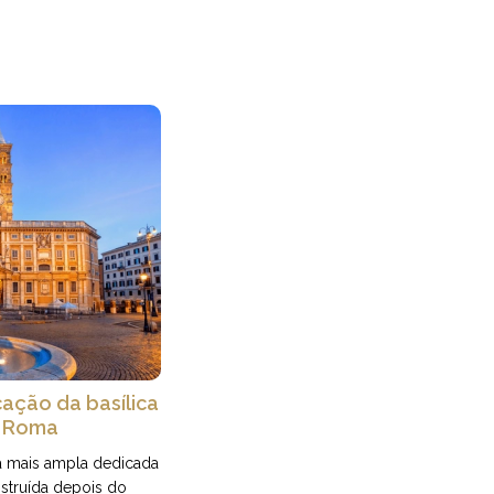
ação da basílica
m Roma
 a mais ampla dedicada
struída depois do