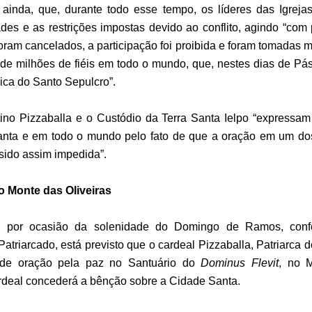
ainda, que, durante todo esse tempo, os líderes das Igreja
ades e as restrições impostas devido ao conflito, agindo “com 
oram cancelados, a participação foi proibida e foram tomadas m
de milhões de fiéis em todo o mundo, que, nestes dias de Pás
ica do Santo Sepulcro”.
atino Pizzaballa e o Custódio da Terra Santa Ielpo “expressa
 Santa e em todo o mundo pelo fato de que a oração em um d
 sido assim impedida”.
 Monte das Oliveiras
), por ocasião da solenidade do Domingo de Ramos, con
atriarcado, está previsto que o cardeal Pizzaballa, Patriarca 
e oração pela paz no Santuário do
Dominus Flevit
, no M
cardeal concederá a bênção sobre a Cidade Santa.