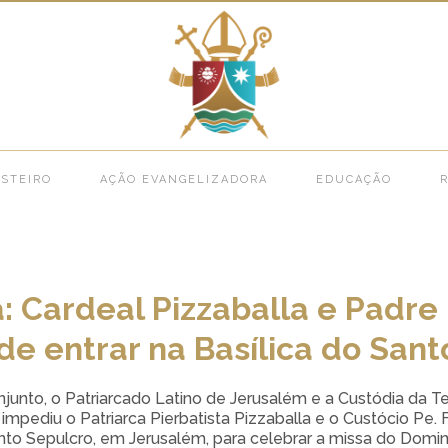
 Igreja >
Terra Santa: Cardeal Pizzaballa e Padre Ielpo são impedidos de entrar na Bas
STEIRO
AÇÃO EVANGELIZADORA
EDUCAÇÃO
R
: Cardeal Pizzaballa e Padre 
e entrar na Basílica do Sant
nto, o Patriarcado Latino de Jerusalém e a Custódia da T
e impediu o Patriarca Pierbatista Pizzaballa e o Custócio Pe.
Santo Sepulcro, em Jerusalém, para celebrar a missa do Dom