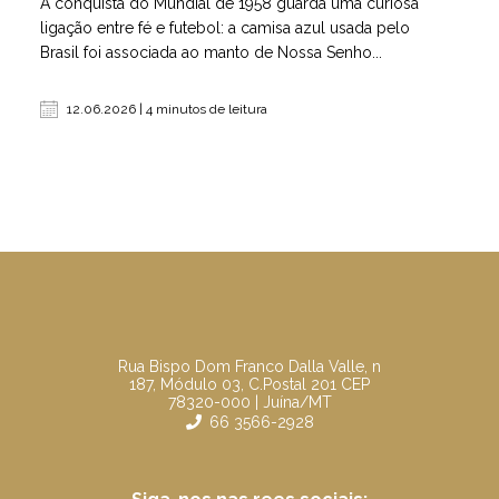
A conquista do Mundial de 1958 guarda uma curiosa
ligação entre fé e futebol: a camisa azul usada pelo
Brasil foi associada ao manto de Nossa Senho...
12.06.2026 | 4 minutos de leitura
Rua Bispo Dom Franco Dalla Valle, n
187, Módulo 03, C.Postal 201 CEP
78320-000 | Juína/MT
66 3566-2928