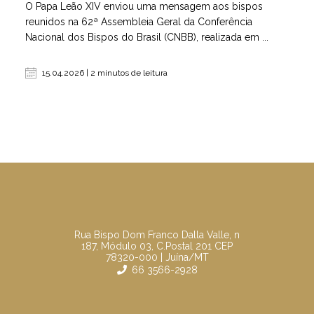
O Papa Leão XIV enviou uma mensagem aos bispos
reunidos na 62ª Assembleia Geral da Conferência
Nacional dos Bispos do Brasil (CNBB), realizada em ...
15.04.2026 | 2 minutos de leitura
Rua Bispo Dom Franco Dalla Valle, n
187, Módulo 03, C.Postal 201 CEP
78320-000 | Juína/MT
66 3566-2928