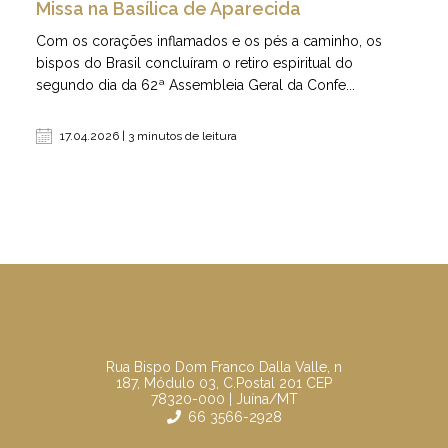
Missa na Basílica de Aparecida
Com os corações inflamados e os pés a caminho, os
bispos do Brasil concluíram o retiro espiritual do
segundo dia da 62ª Assembleia Geral da Confe...
17.04.2026 | 3 minutos de leitura
Rua Bispo Dom Franco Dalla Valle, n
187, Módulo 03, C.Postal 201 CEP
78320-000 | Juína/MT
66 3566-2928