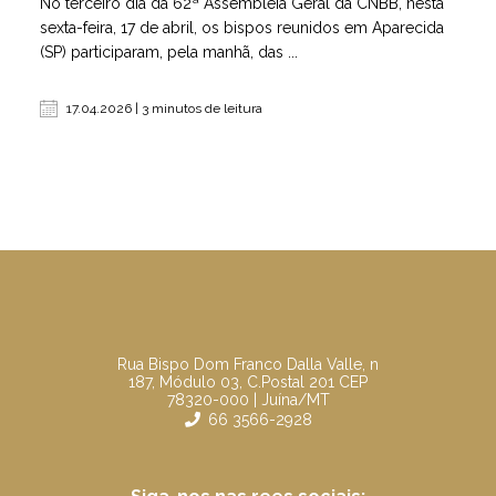
No terceiro dia da 62ª Assembleia Geral da CNBB, nesta
sexta-feira, 17 de abril, os bispos reunidos em Aparecida
(SP) participaram, pela manhã, das ...
17.04.2026 | 3 minutos de leitura
Rua Bispo Dom Franco Dalla Valle, n
187, Módulo 03, C.Postal 201 CEP
78320-000 | Juína/MT
66 3566-2928