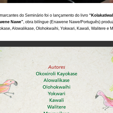
arcantes do Seminário foi o lançamento do livro
“Kolakatiwal
awene Nawe”
, obra bilíngue (Enawene Nawe/Português) produz
yokase, Alowalikase, Olohokwaihi, Yokwari, Kawali, Walitere e