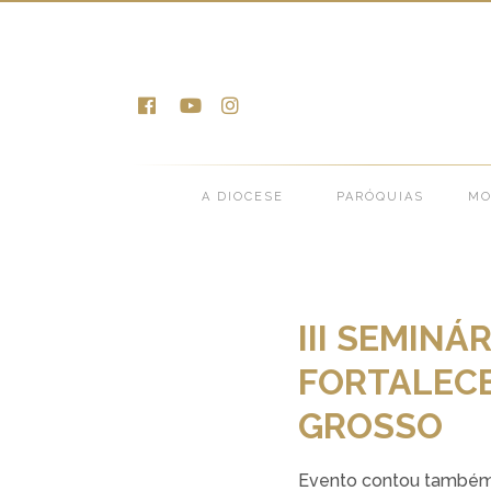
Notícias >
Notícias da Dioces
A DIOCESE
PARÓQUIAS
MO
III SEMIN
FORTALECE
GROSSO
Evento contou também c