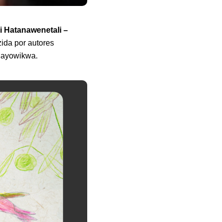
i Hatanawenetali –
ida por autores
 Mayowikwa.