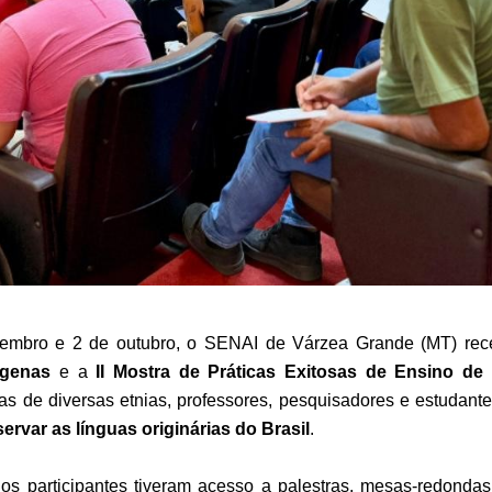
etembro e 2 de outubro, o SENAI de Várzea Grande (MT) re
ígenas
e a
II Mostra de Práticas Exitosas de Ensino de 
ças de diversas etnias, professores, pesquisadores e estuda
servar as línguas originárias do Brasil
.
 os participantes tiveram acesso a palestras, mesas-redondas,