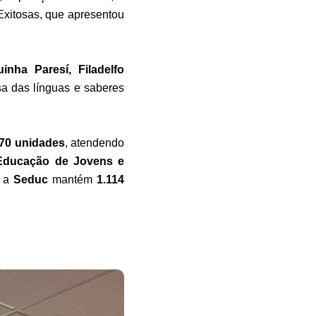
xitosas, que apresentou
nha Paresí, Filadelfo
sa das línguas e saberes
70 unidades
, atendendo
 Educação de Jovens e
, a
Seduc
mantém
1.114