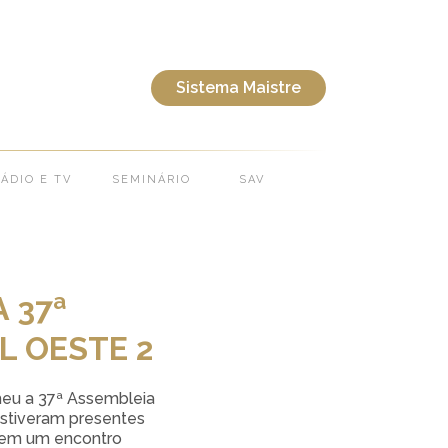
DO REGIONAL OESTE 2
Sistema Maistre
ÁDIO E TV
SEMINÁRIO
SAV
 37ª
L OESTE 2
heu a 37ª Assembleia
Estiveram presentes
s, em um encontro