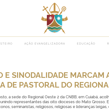
 Diocese >
COMUNHÃO E SINODALIDADE MARCAM A 37ª ASSEMBLEIA DE PASTORAL 
STEIRO
AÇÃO EVANGELIZADORA
EDUCAÇÃO
R
E SINODALIDADE MARCAM A
A DE PASTORAL DO REGIONA
osto, a sede do Regional Oeste 2 da CNBB, em Cuiabá, acol
reunindo representantes das oito dioceses do Mato Grosso. 
conos, seminaristas, religiosos, religiosas e lideranças leiga